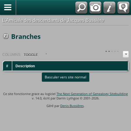
*Français
L'Amicale des descendants de Jacques Bussière
Branches
COL
UMN
S:
TOGGLE
#
Description
Basculer vers site normal
Ce site fonctionne grace au logiciel
The Next Generation of Genealogy Sitebuilding
v. 14.0, écrit par Darrin Lythgoe © 2001-2026.
Géré par
Denis Bussières
.